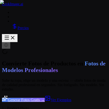
GrokImage.ai
Precios
Convierte Fotos de Productos en
Fotos de
Modelos Profesionales
Sube tu ropa, elige un modelo y una escena — obtén fotos de moda
de calidad profesional en segundos. Sin fotógrafo. Sin modelo. Sin
estudio.
Generar Fotos Gratis →
Ver Ejemplos
1 · Product Photo