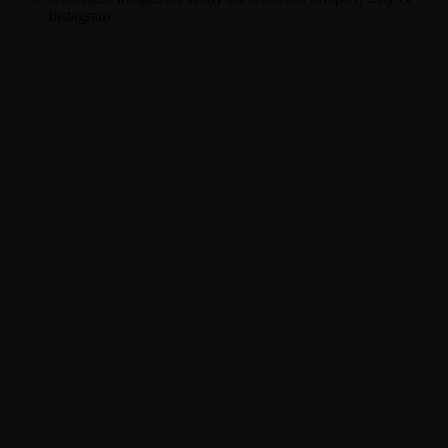
Instagram
1
Sube Tu Producto
Toma una foto plana o en percha de tu prenda. Cualquier ángulo
funciona — nuestra IA hace el resto.
2
Elige Modelo y Escena