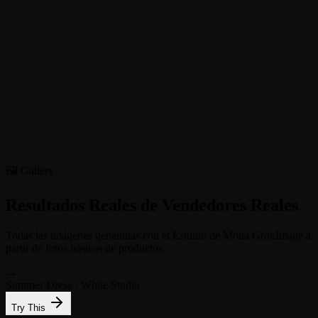
Elige entre 6 tipos de modelos diversos y 6 presets de escena — o
describe tu propia escena personalizada en texto.
3
Genera y Descarga
Obtén variantes en alta resolución en ~15 segundos. Elige tus
favoritas y descárgalas en HD — listas para cualquier plataforma.
🖼 Gallery
Resultados Reales de Vendedores Reales
Todas las imágenes generadas con el Estudio de Moda GrokImage a
partir de fotos básicas de productos.
→
Summer Dress · White Studio
Try This