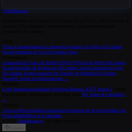
GrokImage.ai
Generar Fotos Gratis
Ver Precios
La plataforma de imágenes IA impulsada por Grok, Nano Banana &
Gemini. Crea imágenes impresionantes con los modelos más
avanzados del mundo.
Crear
Texto a Imagen
Imagen a Imagen
Generador de Video IA
Coming
Soon
Generador de Voz IA
Coming Soon
Herramientas
Generador de Fotos de Perfil IA
NUEVO
Foto de Perfil IA
Coming
Soon
Fotografía de Productos IA
Coming Soon
Generador de Arte
IA
Coming Soon
Generador de Fondos de Pantalla IA
Coming
Soon
Ver Todas las Herramientas
→
Modelos
Grok Image
Nano Banana Pro
Nano Banana 2
GPT Image 2
Gemini
Flash
Coming Soon
Imagen 4
Coming Soon
Ver Todos los Modelos
→
Empresa
Acerca de
Precios
Blog
Contáctanos
Términos de Servicio
Política de
Privacidad
Política de Contenido
©
2024
GrokImage.ai
, All rights reserved
Español