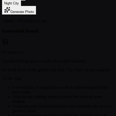
Night City
Generate Photo
1 photo ·
30
credits per run
Generated Result
No photo yet
Upload clothing, pick a model, then click Generate
Or scroll down to the gallery and click "Try This" on any example
💡 Pro Tips
Use a flat-lay or hanger photo with a clean background for
best results
Front-facing clothing photos produce the most accurate
draping
AI background removal (birefnet) runs automatically on your
garment photo
Generated images are ready for Amazon, Shopify, Etsy &