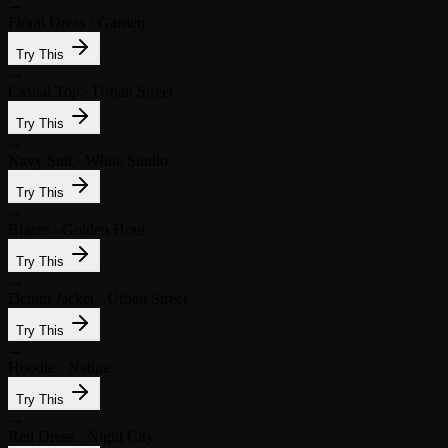
→
Floral Dress · Garden
Try This
→
Casual Top · Urban Street
Try This
→
Navy Suit · White Studio
Try This
→
Blazer · Golden Hour
Try This
→
Denim Jacket · Urban Street
Try This
→
Hoodie · Nature
Try This
→
Red Dress · Night City