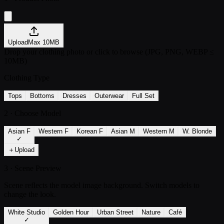
Upload
Max
10
MB
Drop your clothing photo or click to browse (JPG, PNG, WEBP ≤
10MB)
Clothing Type
Tops
Bottoms
Dresses
Outerwear
Full Set
2 · Choose Model
Asian F
Western F
Korean F
Asian M
Western M
W. Blonde
✓
＋
Upload
3 · Scene Preview
Scene reflects the model image background. Switch models to
change the look.
White Studio
Golden Hour
Urban Street
Nature
Café
✓